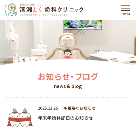
menu
当院の特徴・強み
features
当院について
about
診療案内
information
お知らせ・ブログ
よくあるご質問
news & blog
faq
症例集
2025.11.25
重要なお知らせ
cases
年末年始休診日のお知らせ
採用情報
recruit