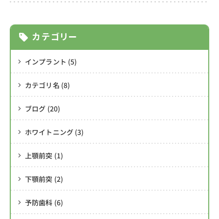
お知らせ・ブログ
news & blog
カテゴリー
インプラント (5)
時間外
アクセス
対応
・駐車場
カテゴリ名 (8)
ブログ (20)
お問い合わせ
ホワイトニング (3)
042-496-3755
tel.
上顎前突 (1)
〒204-0021 東京都清瀬市元町1-3-38
レフィアント一階
下顎前突 (2)
予防歯科 (6)