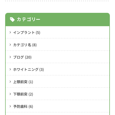
お知らせ・ブログ
news & blog
カテゴリー
インプラント (5)
時間外
アクセス
対応
・駐車場
カテゴリ名 (8)
ブログ (20)
お問い合わせ
ホワイトニング (3)
042-496-3755
tel.
上顎前突 (1)
〒204-0021 東京都清瀬市元町1-3-38
レフィアント一階
下顎前突 (2)
予防歯科 (6)