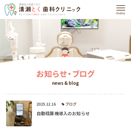
menu
当院の特徴・強み
features
当院について
about
診療案内
information
お知らせ・ブログ
よくあるご質問
news & blog
faq
症例集
2025.12.16
ブログ
cases
自動精算機導入のお知らせ
採用情報
recruit