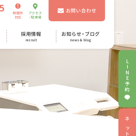
5
お問い合わせ
時間外
アクセス
対応
・駐車場
お知らせ・ブログ
採用情報
news & blog
recruit
L
I
N
E
予
約
ネ
ッ
ト