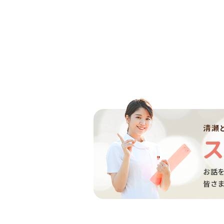
清瀬
お話を
皆さま