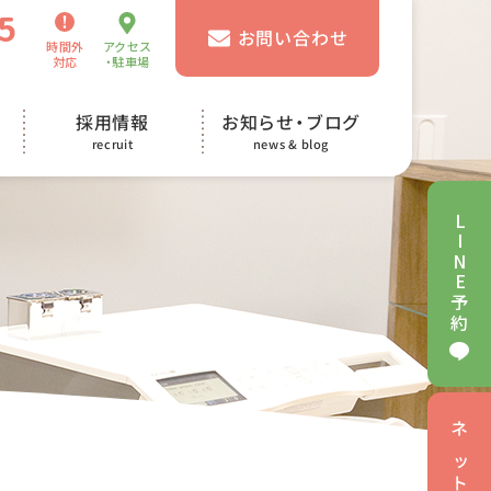
5
お問い合わせ
時間外
アクセス
対応
・駐車場
お知らせ・ブログ
採用情報
news & blog
recruit
L
I
N
E
予
約
ネ
ッ
ト